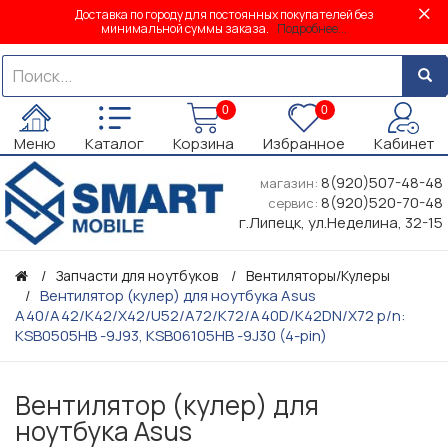
Доставка по городу для постоянных покупателей без
минимальной суммы заказа.
Подробнее...
0
0
Меню
Каталог
Корзина
Избранное
Кабинет
8(920)507-48-48
магазин:
8(920)520-70-48
сервис:
г.Липецк, ул.Неделина, 32-15
Запчасти для ноутбуков
Вентиляторы/Кулеры
Вентилятор (кулер) для ноутбука Asus
A40/A42/K42/X42/U52/A72/K72/A40D/K42DN/X72 p/n:
KSB0505HB -9J93, KSB06105HB -9J30 (4-pin)
Вентилятор (кулер) для
ноутбука Asus