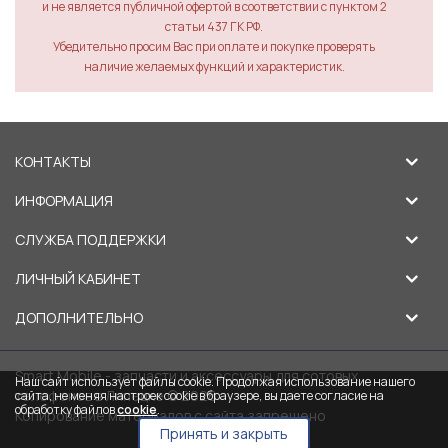
и не является публичной офертой в соответствии с пунктом 2
статьи 437 ГК РФ.
Убедительно просим Вас при оплате и покупке проверять
наличие желаемых функций и характеристик.
КОНТАКТЫ
ИНФОРМАЦИЯ
СЛУЖБА ПОДДЕРЖКИ
ЛИЧНЫЙ КАБИНЕТ
ДОПОЛНИТЕЛЬНО
Smart Mobile - запчасти и аксессуары для сотовых
Наш сайт использует файлы cookie. Продолжая использование нашего
телефонов в Липецке © 2026
сайта, не меняя настроек cookie в браузере, вы даете согласие на
обработку файлов
cookie
.
Копирование материалов с сайта запрещено
Принять и закрыть