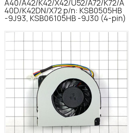
A40/A42/K42/X42/U52/A72/K72/A
40D/K42DN/X72 p/n: KSB0505HB
-9J93, KSB06105HB -9J30 (4-pin)