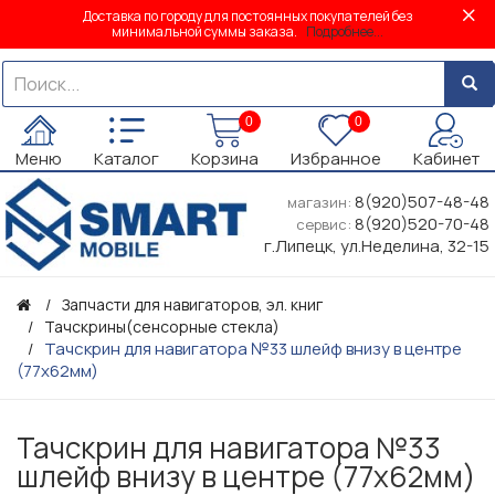
Доставка по городу для постоянных покупателей без
минимальной суммы заказа.
Подробнее...
0
0
Меню
Каталог
Корзина
Избранное
Кабинет
8(920)507-48-48
магазин:
8(920)520-70-48
сервис:
г.Липецк, ул.Неделина, 32-15
Запчасти для навигаторов, эл. книг
Тачскрины(сенсорные стекла)
Тачскрин для навигатора №33 шлейф внизу в центре
(77х62мм)
Тачскрин для навигатора №33
шлейф внизу в центре (77х62мм)