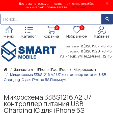
Доставка по городу для постоянных покупателей без
минимальной суммы заказа.
Подробнее...
0
0
Меню
Каталог
Корзина
Избранное
Кабинет
8(920)507-48-48
магазин:
8(920)520-70-48
сервис:
г.Липецк, ул.Неделина, 32-15
Запчасти для iPhone, iPad, iPod
Микросхемы
Микросхема 338S1216 A2 U7 контроллер питания USB
Charging IC для iPhone 5S Премиум
Микросхема 338S1216 A2 U7
контроллер питания USB
Charging IC для iPhone 5S