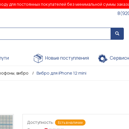
роду для постоянных покупателей без минимальной суммы зака
8(92
пути
Новые поступления
Сервисн
Вибро для iPhone 12 mini
рофоны, вибро
Доступность:
Есть в наличии