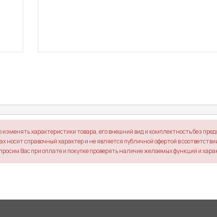
о изменять характеристики товара, его внешний вид и комплектность без пре
х носит справочный характер и не является публичной офертой в соответствии 
просим Вас при оплате и покупке проверять наличие желаемых функций и хара