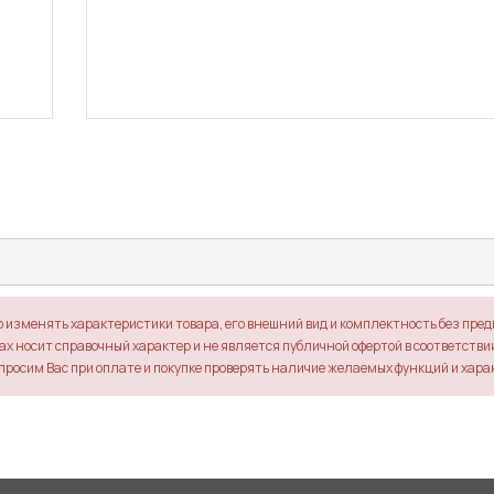
о изменять характеристики товара, его внешний вид и комплектность без пре
х носит справочный характер и не является публичной офертой в соответствии 
просим Вас при оплате и покупке проверять наличие желаемых функций и хара