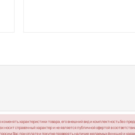
о изменять характеристики товара, его внешний вид и комплектность без пре
х носит справочный характер и не является публичной офертой в соответствии 
просим Вас при оплате и покупке проверять наличие желаемых функций и хара