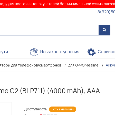
роду для постоянных покупателей без минимальной суммы зака
8(920)5
пути
Новые поступления
Сервисн
Акку
яторы для телефонов/смартфонов
для OPPO/Realme
e C2 (BLP711) (4000 mAh), AAA
Доступность:
Есть в наличии