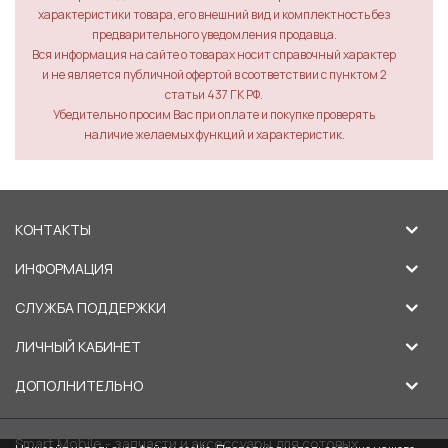
характеристики товара, его внешний вид и комплектность без
предварительного уведомления продавца.
Вся информация на сайте о товарах носит справочный характер
и не является публичной офертой в соответствии с пунктом 2
статьи 437 ГК РФ.
Убедительно просим Вас при оплате и покупке проверять
наличие желаемых функций и характеристик.
КОНТАКТЫ
ИНФОРМАЦИЯ
СЛУЖБА ПОДДЕРЖКИ
ЛИЧНЫЙ КАБИНЕТ
ДОПОЛНИТЕЛЬНО
Smart Mobile - запчасти и аксессуары для сотовых