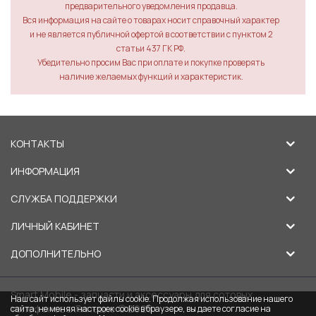
предварительного уведомления продавца.
Вся информация на сайте о товарах носит справочный характер
и не является публичной офертой в соответствии с пунктом 2
статьи 437 ГК РФ.
Убедительно просим Вас при оплате и покупке проверять
наличие желаемых функций и характеристик.
КОНТАКТЫ
ИНФОРМАЦИЯ
СЛУЖБА ПОДДЕРЖКИ
ЛИЧНЫЙ КАБИНЕТ
ДОПОЛНИТЕЛЬНО
Smart Mobile - запчасти и аксессуары для сотовых
Наш сайт использует файлы cookie. Продолжая использование нашего
телефонов в Липецке © 2026
сайта, не меняя настроек cookie в браузере, вы даете согласие на