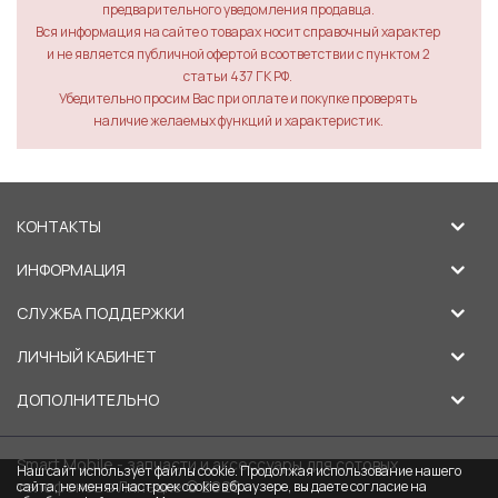
предварительного уведомления продавца.
Вся информация на сайте о товарах носит справочный характер
и не является публичной офертой в соответствии с пунктом 2
статьи 437 ГК РФ.
Убедительно просим Вас при оплате и покупке проверять
наличие желаемых функций и характеристик.
КОНТАКТЫ
ИНФОРМАЦИЯ
СЛУЖБА ПОДДЕРЖКИ
ЛИЧНЫЙ КАБИНЕТ
ДОПОЛНИТЕЛЬНО
Smart Mobile - запчасти и аксессуары для сотовых
Наш сайт использует файлы cookie. Продолжая использование нашего
телефонов в Липецке © 2026
сайта, не меняя настроек cookie в браузере, вы даете согласие на