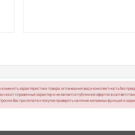
о изменять характеристики товара, его внешний вид и комплектность без пре
х носит справочный характер и не является публичной офертой в соответствии 
просим Вас при оплате и покупке проверять наличие желаемых функций и хара