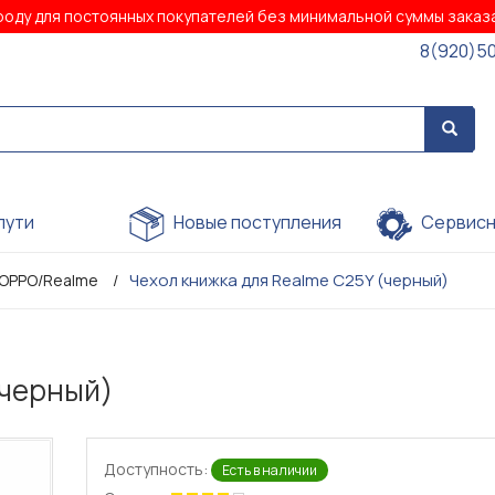
роду для постоянных покупателей без минимальной суммы зака
8(920)5
пути
Новые поступления
Сервисн
Чехол книжка для Realme C25Y (черный)
 OPPO/Realme
(черный)
Доступность:
Есть в наличии