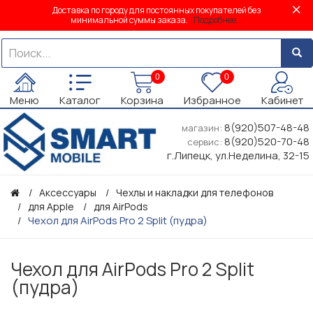
Доставка по городу для постоянных покупателей без
минимальной суммы заказа.
Подробнее...
0
0
Меню
Каталог
Корзина
Избранное
Кабинет
8(920)507-48-48
магазин:
8(920)520-70-48
сервис:
г.Липецк, ул.Неделина, 32-15
Аксессуары
Чехлы и накладки для телефонов
для Apple
для AirPods
Чехол для AirPods Pro 2 Split (пудра)
Чехол для AirPods Pro 2 Split
(пудра)