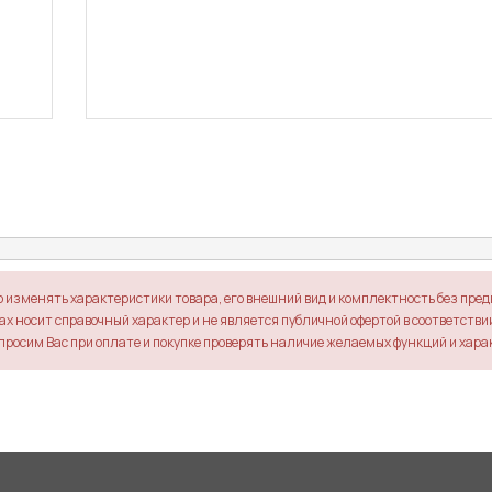
о изменять характеристики товара, его внешний вид и комплектность без пре
х носит справочный характер и не является публичной офертой в соответствии 
просим Вас при оплате и покупке проверять наличие желаемых функций и хара