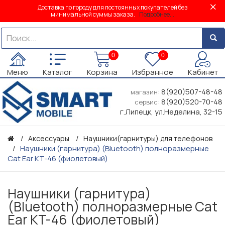
Доставка по городу для постоянных покупателей без
минимальной суммы заказа.
Подробнее...
0
0
Меню
Каталог
Корзина
Избранное
Кабинет
8(920)507-48-48
магазин:
8(920)520-70-48
сервис:
г.Липецк, ул.Неделина, 32-15
Аксессуары
Наушники(гарнитуры) для телефонов
Наушники (гарнитура) (Bluetooth) полноразмерные
Cat Ear KT-46 (фиолетовый)
Наушники (гарнитура)
(Bluetooth) полноразмерные Cat
Ear KT-46 (фиолетовый)