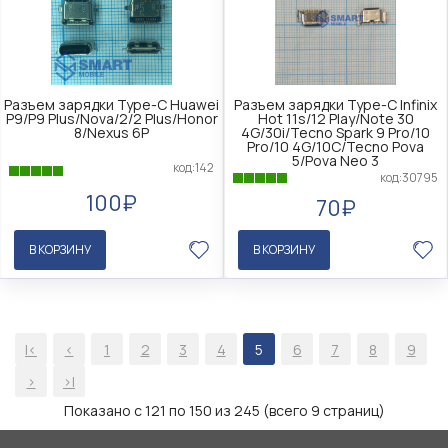
Разъем зарядки Type-C Huawei
Разъем зарядки Type-C Infinix
P9/P9 Plus/Nova/2/2 Plus/Honor
Hot 11s/12 Play/Note 30
8/Nexus 6P
4G/30i/Tecno Spark 9 Pro/10
Pro/10 4G/10C/Tecno Pova
5/Pova Neo 3
код:142
код:30795
100₽
70₽
В КОРЗИНУ
В КОРЗИНУ
|<
<
1
2
3
4
5
6
7
8
9
>
>|
Показано с 121 по 150 из 245 (всего 9 страниц)