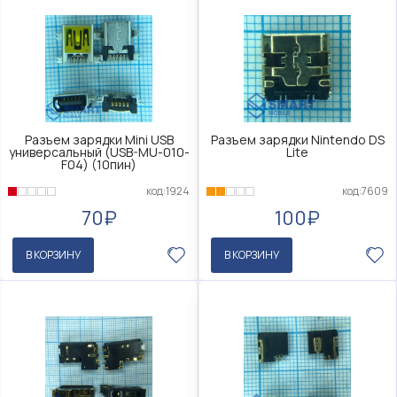
Разъем зарядки Mini USB
Разъем зарядки Nintendo DS
универсальный (USB-MU-010-
Lite
F04) (10пин)
код:1924
код:7609
70₽
100₽
В КОРЗИНУ
В КОРЗИНУ