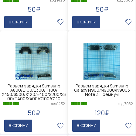
код:1426
код:3008
50₽
50₽
В КОРЗИНУ
В КОРЗИНУ
Разъем зарядки Samsung
Разъем зарядки Samsung
A800/Е100/Е300/Т100/
Galaxy N900/N9000/N9005
Х450/S500/X120/E400/S200/S3
Note 3 Премиум
00/T400/X400/C100/C110
код:7052
код:1432
120₽
50₽
В КОРЗИНУ
В КОРЗИНУ