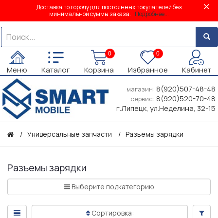
Доставка по городу для постоянных покупателей без
минимальной суммы заказа.
Подробнее...
0
0
Меню
Каталог
Корзина
Избранное
Кабинет
8(920)507-48-48
магазин:
8(920)520-70-48
сервис:
г.Липецк, ул.Неделина, 32-15
Универсальные запчасти
Разъемы зарядки
Разъемы зарядки
Выберите подкатегорию
Сортировка: