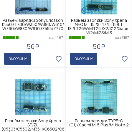
Разъем зарядки Sony Ericsson
Разъём зарядки Sony Xperia
K550i/T700/W350/W380/W610/
NEO MT15i/ST17/LT15/LT
W760i/W880/W910i/Z555/Z770
18i/LT26W/MT25 /X2/X12/Xiaomi
Mi2/Mi2S/Mi3
код:1467
код:3167
50₽
50₽
В КОРЗИНУ
В КОРЗИНУ
Разъём зарядки Sony Xperia
Разъем зарядки TYPE-C
SP/ZL
(C1)/Xiaomi Mi 5 Plus/Mi Note 2
(C5303/C5302/M35H/C6502/C6