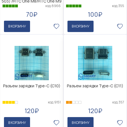
503) /HTC One M8/HTC One M9
код:355
код:8966
100₽
70₽
В КОРЗИНУ
В КОРЗИНУ
Разъем зарядки Type-C (C10)
Разъем зарядки Type-C (C11)
код:9151
код:357
120₽
120₽
В КОРЗИНУ
В КОРЗИНУ