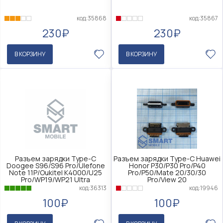
код:35868
код:35867
230₽
230₽
В КОРЗИНУ
В КОРЗИНУ
Разъем зарядки Type-C
Разъем зарядки Type-C Huawei
Doogee S96/S96 Pro/Ulefone
Honor P30/P30 Pro/P40
Note 11P/Oukitel K4000/U25
Pro/P50/Mate 20/30/30
Pro/WP19/WP21 Ultra
Pro/View 20
код:36313
код:19946
100₽
100₽