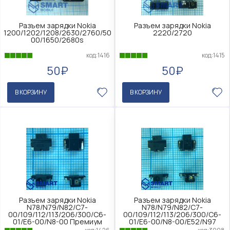
Разъем зарядки Nokia
Разъем зарядки Nokia
1200/1202/1208/2630/2760/50
2220/2720
00/1650/2680s
код:1416
код:1415
50₽
50₽
В КОРЗИНУ
В КОРЗИНУ
Разъем зарядки Nokia
Разъем зарядки Nokia
N78/N79/N82/C7-
N78/N79/N82/C7-
00/109/112/113/206/300/C6-
00/109/112/113/206/300/C6-
01/E6-00/N8-00 Премиум
01/E6-00/N8-00/E52/N97