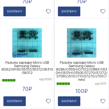
70₽
70₽
В КОРЗИНУ
В КОРЗИНУ
Разъем зарядки Micro USB
Разъём зарядки Micro USB
Samsung Galaxy
Samsung Galaxy
i8262/i9190/S5310/S5312/S6310
i8286/G355H/G7102/G386F/G53
/S6312
0H/G531H/G350E/S7270/S7272/
S7580/J510/J710/S7270/J700(7
код:8580
пин)
код:10117
70₽
100₽
В КОРЗИНУ
В КОРЗИНУ