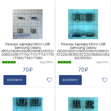
Разъем зарядки Micro USB
Разъем зарядки Micro USB
Samsung Galaxy
Samsung Galaxy
i8552/i9060/i9080/i9082/i9152/
i9000/i9001/i9003/i9010/i8910/
G360/G361/T110/T111/T113/T115
S7220/S5350/S7220/S5660/S52
/T560/T561/T580
60/S5530/
код:5884
код:1454
70₽
70₽
В КОРЗИНУ
В КОРЗИНУ