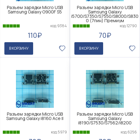
Разъем зарядки Micro USB
Разъем зарядки Micro USB
Samsung Galaxy G900F S5
Samsung Galaxy
i5700/S7350/S7550/S8000/S830
0 (7пин) Премиум
код:9384
код:12790
110₽
70₽
В КОРЗИНУ
В КОРЗИНУ
Разъем зарядки Micro USB
Разъем зарядки Micro USB
Samsung Galaxy i8160 Ace ll
Samsung Galaxy
i8190/S7530/S7562/i8200
код:5979
код:6256