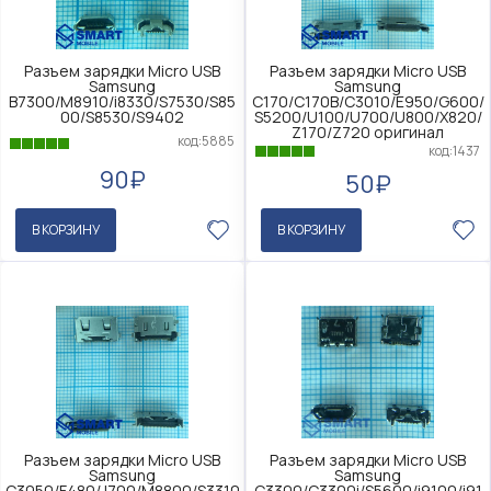
Разъем зарядки Micro USB
Разъем зарядки Micro USB
Samsung
Samsung
B7300/M8910/i8330/S7530/S85
C170/C170B/C3010/E950/G600/
00/S8530/S9402
S5200/U100/U700/U800/X820/
Z170/Z720 оригинал
код:5885
код:1437
90₽
50₽
В КОРЗИНУ
В КОРЗИНУ
Разъем зарядки Micro USB
Разъем зарядки Micro USB
Samsung
Samsung
C3050/F480/J700/M8800/S3310
C3300/C3300i/S5600/i9100/i91