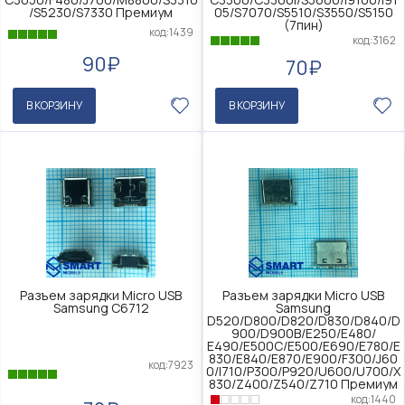
/S5230/S7330 Премиум
05/S7070/S5510/S3550/S5150
(7пин)
код:1439
код:3162
90₽
70₽
В КОРЗИНУ
В КОРЗИНУ
Разъем зарядки Micro USB
Разъем зарядки Micro USB
Samsung C6712
Samsung
D520/D800/D820/D830/D840/D
900/D900B/E250/E480/
E490/E500C/E500/E690/E780/E
830/E840/E870/E900/F300/J60
код:7923
0/I710/P300/P920/U600/U700/X
830/Z400/Z540/Z710 Премиум
код:1440