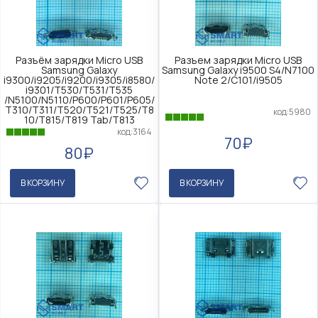
Разъём зарядки Micro USB
Разъем зарядки Micro USB
Samsung Galaxy
Samsung Galaxy i9500 S4/N7100
i9300/i9205/i9200/i9305/i8580/
Note 2/C101/i9505
i9301/T530/T531/T535
/N5100/N5110/P600/P601/P605/
T310/T311/T520/T521/T525/T8
код:5980
10/T815/T819 Tab/T813
код:3164
70₽
80₽
В КОРЗИНУ
В КОРЗИНУ