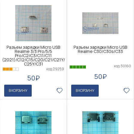
Разъем зарядки Micro USB
Разъем зарядки Micro USB
Realme 3/3 Pro/5/5
Realme C30/C30s/C33
Pro/C2/C3/C11/C11
(2021)/C12/C15/C20/C21/C21Y/
C25Y/C31
код:30160
код:29259
50₽
50₽
В КОРЗИНУ
В КОРЗИНУ