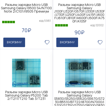
Разъем зарядки Micro USB
Разъем зарядки Micro USB
Samsung Galaxy i9500 S4/N7100
Samsung Galaxy
Note 2/C101/i9505 Премиум
J100F/J320F/G570F/J330F/J530F
/J730F/J250F/J400F/J415F/J600
F/J610F/J810F/A600F/J500F/A75
код:5981
0F/A105F
код:12002
70₽
90₽
В КОРЗИНУ
В КОРЗИНУ
Разъем зарядки Micro USB
Разъем зарядки Micro USB
Samsung Galaxy P5200 Tab
Samsung Galaxy
2/T211/T210 Tab 3/T231
S5830/S5250/S5620/S5670/S72
30/B5510/B7722/i8700/N7000/i
5700/S7350/S7550/S8000/S830