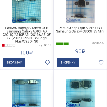
Разъем зарядки Micro USB
Разъем зарядки Micro USB
Samsung Galaxy A310F A3
Samsung Galaxy G800F S5 Mini
(2016)/A510F A5 (2016)/A710F
A7 (2016) G928F S6 Edge
Plus/G920F S6
код:14337
код:9385
90₽
100₽
В КОРЗИНУ
В КОРЗИНУ