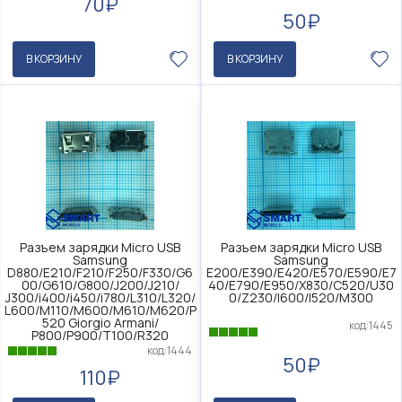
70₽
50₽
В КОРЗИНУ
В КОРЗИНУ
Разъем зарядки Micro USB
Разъем зарядки Micro USB
Samsung
Samsung
D880/E210/F210/F250/F330/G6
E200/E390/E420/E570/E590/E7
00/G610/G800/J200/J210/
40/E790/E950/X830/C520/U30
J300/i400/i450/i780/L310/L320/
0/Z230/I600/I520/M300
L600/M110/M600/M610/M620/P
520 Giorgio Armani/
код:1445
P800/P900/T100/R320
код:1444
50₽
110₽