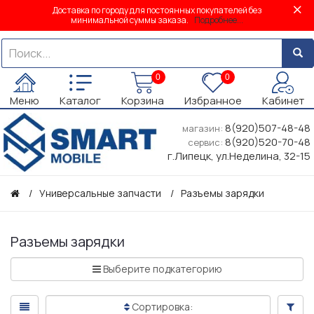
Доставка по городу для постоянных покупателей без
минимальной суммы заказа.
Подробнее...
0
0
Меню
Каталог
Корзина
Избранное
Кабинет
8(920)507-48-48
магазин:
8(920)520-70-48
сервис:
г.Липецк, ул.Неделина, 32-15
Универсальные запчасти
Разъемы зарядки
Разъемы зарядки
Выберите подкатегорию
Сортировка: