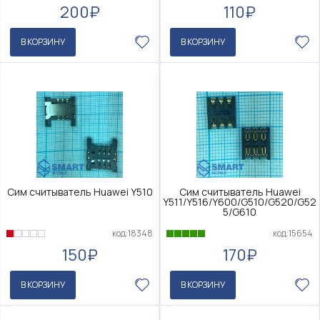
200₽
110₽
В КОРЗИНУ
В КОРЗИНУ
Сим считыватель Huawei Y510
Сим считыватель Huawei
Y511/Y516/Y600/G510/G520/G52
5/G610
код:18348
код:15654
150₽
170₽
В КОРЗИНУ
В КОРЗИНУ