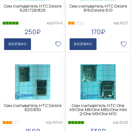
Сим считыватель HTC Desire
Сим считыватель HTC Desire
626/728/826
816/Desire 610
код:6049
код:8227
250₽
170₽
В КОРЗИНУ
В КОРЗИНУ
Сим считыватель HTC Desire
Сим считыватель HTC One
820/830
A9/One M8/One M8s/One mini
2/One M9/One M10
код:18346
код:8226