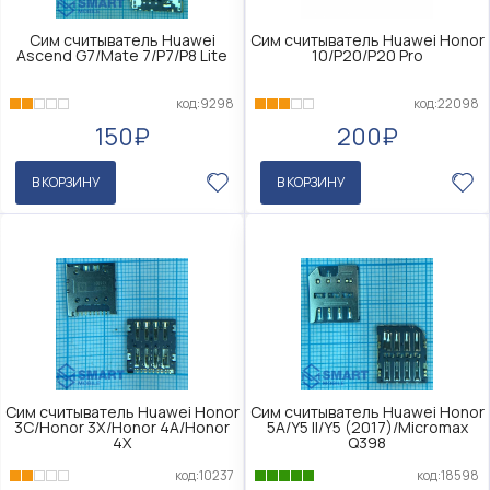
Сим считыватель Huawei
Сим считыватель Huawei Honor
Ascend G7/Mate 7/P7/P8 Lite
10/P20/P20 Pro
код:9298
код:22098
150₽
200₽
В КОРЗИНУ
В КОРЗИНУ
Сим считыватель Huawei Honor
Сим считыватель Huawei Honor
3C/Honor 3X/Honor 4A/Honor
5A/Y5 II/Y5 (2017)/Micromax
4X
Q398
код:10237
код:18598