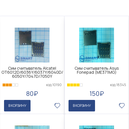
Сим считыватель Alcatel
Сим считыватель Asus
OT6012D/6036Y/6037Y/6040D/
Fonepad (ME371MG)
6050Y/7047D/7050Y
код:10190
код:18345
80₽
150₽
В КОРЗИНУ
В КОРЗИНУ