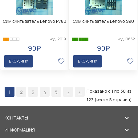
Сим считыватель Lenovo P780
Сим считыватель Lenovo S90
код:12019
код:10652
90₽
90₽
В КОРЗИНУ
В КОРЗИНУ
Показано с 1 по 30 из
1
2
3
4
5
>
>|
123 (всего 5 страниц)
КОНТАКТЫ
ИНФОРМАЦИЯ