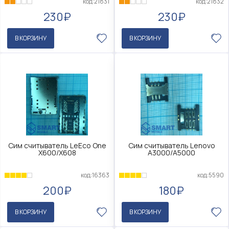
код:21831
код:21832
230₽
230₽
В КОРЗИНУ
В КОРЗИНУ
Сим считыватель LeEco One
Сим считыватель Lenovo
X600/X608
A3000/A5000
код:16363
код:5590
200₽
180₽
В КОРЗИНУ
В КОРЗИНУ