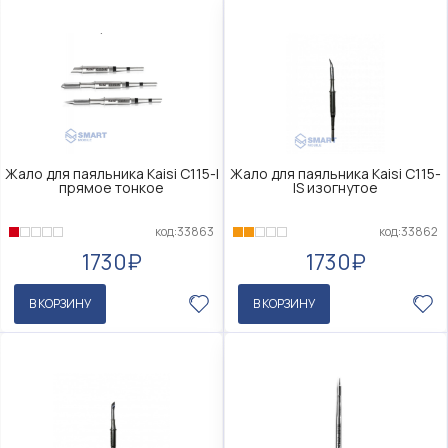
Жало для паяльника Kaisi C115-I
Жало для паяльника Kaisi C115-
прямое тонкое
IS изогнутое
код:33863
код:33862
1730₽
1730₽
В КОРЗИНУ
В КОРЗИНУ