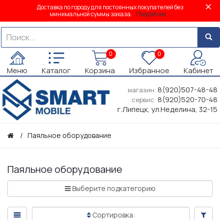
Доставка по городу для постоянных покупателей без
минимальной суммы заказа.
Подробнее...
0
0
Меню
Каталог
Корзина
Избранное
Кабинет
8(920)507-48-48
магазин:
8(920)520-70-48
сервис:
г.Липецк, ул.Неделина, 32-15
Паяльное оборудование
Паяльное оборудование
Выберите подкатегорию
Сортировка: