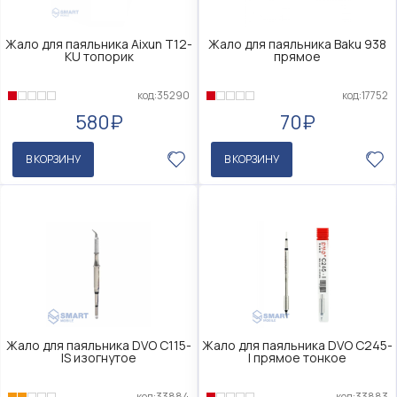
Жало для паяльника Aixun T12-
Жало для паяльника Baku 938
KU топорик
прямое
код:35290
код:17752
580₽
70₽
В КОРЗИНУ
В КОРЗИНУ
Жало для паяльника DVO C115-
Жало для паяльника DVO C245-
IS изогнутое
I прямое тонкое
код:33884
код:33883