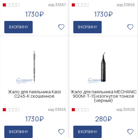
код:33857
код:33856
1730₽
1730₽
В КОРЗИНУ
В КОРЗИНУ
Жало для паяльника Kaisi
Жало для паяльника MECHANIC
C245-K скошенное
900M-T-1S изогнутое тонкое
(черный)
код:33855
код:30508
1730₽
280₽
В КОРЗИНУ
В КОРЗИНУ