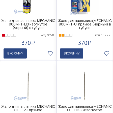
Жало для паяльника MECHANIC
Жало для паяльника MECHANIC
900M-T-LIS изогнутое
900M-T-UI прямое (черный) в
(черный) в тубусе
тубусе
код:30511
код:30999
370₽
370₽
В КОРЗИНУ
В КОРЗИНУ
Жало для паяльника MECHANIC
Жало для паяльника MECHANIC
OT T12-I прямое
OT T12-IS изогнутое