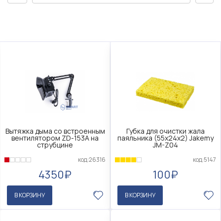
Вытяжка дыма со встроенным
Губка для очистки жала
вентилятором ZD-153A на
паяльника (55х24х2) Jakemy
струбцине
JM-Z04
код:26316
код:5147
4350₽
100₽
В КОРЗИНУ
В КОРЗИНУ