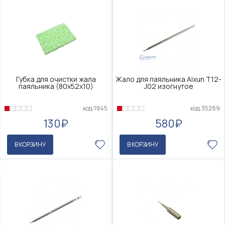
Губка для очистки жала
Жало для паяльника Aixun T12-
паяльника (80х52х10)
J02 изогнутое
код:1945
код:35289
130₽
580₽
В КОРЗИНУ
В КОРЗИНУ