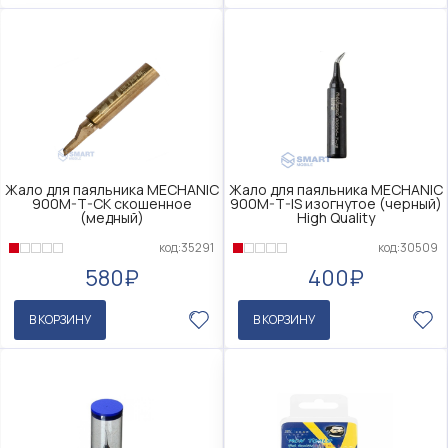
Жало для паяльника MECHANIC
Жало для паяльника MECHANIC
900M-T-CK скошенное
900M-T-IS изогнутое (черный)
(медный)
High Quality
код:35291
код:30509
580₽
400₽
В КОРЗИНУ
В КОРЗИНУ