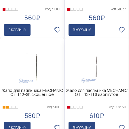
код:31000
код:31037
560₽
560₽
В КОРЗИНУ
В КОРЗИНУ
Жало для паяльника MECHANIC
Жало для паяльника MECHANIC
OT T12-SK скошенное
OT T12-TI S изогнутое
код:31001
код:33880
580₽
610₽
В КОРЗИНУ
В КОРЗИНУ