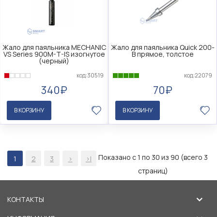
Жало для паяльника MECHANIC
Жало для паяльника Quick 200-
VS Series 900M-T-IS изогнутое
B прямое, толстое
(черный)
код:30519
код:22079
340₽
70₽
В КОРЗИНУ
В КОРЗИНУ
Показано с 1 по 30 из 90 (всего 3
1
2
3
>
>|
страниц)
КОНТАКТЫ