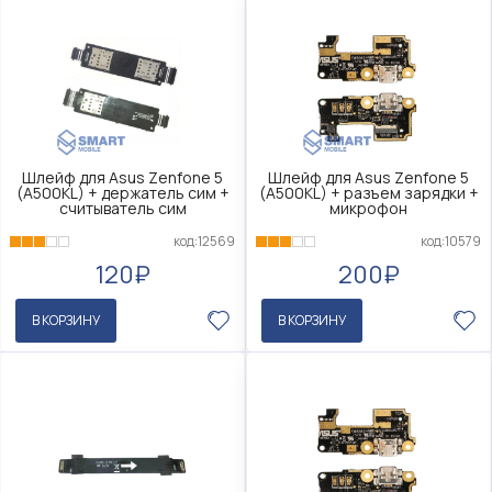
Шлейф для Asus Zenfone 5
Шлейф для Asus Zenfone 5
(A500KL) + держатель сим +
(A500KL) + разъем зарядки +
считыватель сим
микрофон
код:12569
код:10579
120₽
200₽
В КОРЗИНУ
В КОРЗИНУ