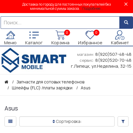
Доставка по городу для постоянных покупателей без
минимальной суммы заказа.
Подробнее...
0
0
Меню
Каталог
Корзина
Избранное
Кабинет
8(920)507-48-48
магазин:
8(920)520-70-48
сервис:
г.Липецк, ул.Неделина, 32-15
Запчасти для сотовых телефонов
Шлейфы (FLC) /платы зарядки
Asus
Asus
Сортировка: