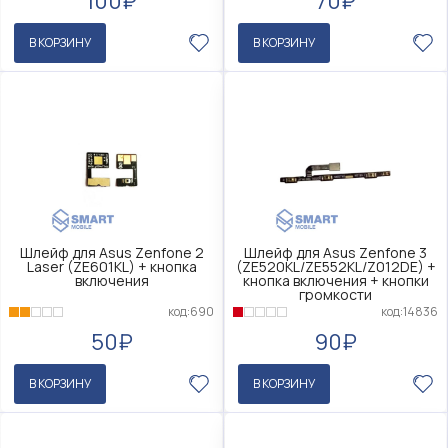
100₽
70₽
В КОРЗИНУ
В КОРЗИНУ
Шлейф для Asus Zenfone 2
Шлейф для Asus Zenfone 3
Laser (ZE601KL) + кнопка
(ZE520KL/ZE552KL/Z012DE) +
включения
кнопка включения + кнопки
громкости
код:690
код:14836
50₽
90₽
В КОРЗИНУ
В КОРЗИНУ