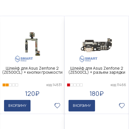
Шлейф для Asus Zenfone 2
Шлейф для Asus Zenfone 2
(ZE500CL) + кнопки громкости
(ZE500CL) + разъем зарядки
код:14831
код:11466
120₽
180₽
В КОРЗИНУ
В КОРЗИНУ