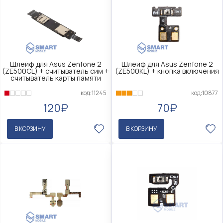
Шлейф для Asus Zenfone 2
Шлейф для Asus Zenfone 2
(ZE500CL) + считыватель сим +
(ZE500KL) + кнопка включения
считыватель карты памяти
код:11245
код:10877
120₽
70₽
В КОРЗИНУ
В КОРЗИНУ