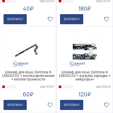
код:21049
код:21048
40₽
180₽
В КОРЗИНУ
В КОРЗИНУ
Шлейф для Asus Zenfone 6
Шлейф для Asus Zenfone 6
(A600CG) + кнопка включения
(A600CG) + разъем зарядки +
+ кнопки громкости
микрофон
код:10353
код:10349
60₽
120₽
В КОРЗИНУ
В КОРЗИНУ