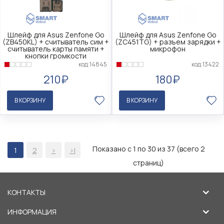
Шлейф для Asus Zenfone Go
Шлейф для Asus Zenfone Go
(ZB450KL) + считыватель сим +
(ZC451TG) + разъем зарядки +
считыватель карты памяти +
микрофон
кнопки громкости
код:13422
код:14845
180₽
210₽
В КОРЗИНУ
В КОРЗИНУ
Показано с 1 по 30 из 37 (всего 2
1
2
>
>|
страниц)
КОНТАКТЫ
ИНФОРМАЦИЯ