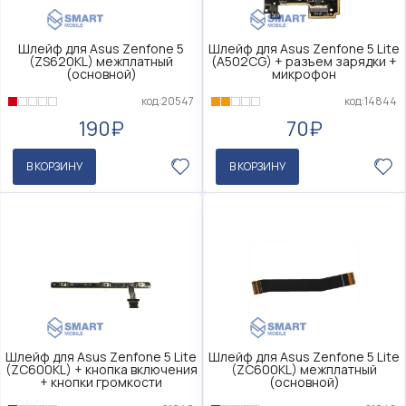
Шлейф для Asus Zenfone 5
Шлейф для Asus Zenfone 5 Lite
(ZS620KL) межплатный
(A502CG) + разъем зарядки +
(основной)
микрофон
код:20547
код:14844
190₽
70₽
В КОРЗИНУ
В КОРЗИНУ
Шлейф для Asus Zenfone 5 Lite
Шлейф для Asus Zenfone 5 Lite
(ZC600KL) + кнопка включения
(ZC600KL) межплатный
+ кнопки громкости
(основной)