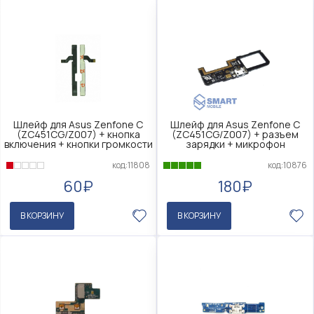
Шлейф для Asus Zenfone C
Шлейф для Asus Zenfone C
(ZC451CG/Z007) + кнопка
(ZC451CG/Z007) + разъем
включения + кнопки громкости
зарядки + микрофон
код:11808
код:10876
60₽
180₽
В КОРЗИНУ
В КОРЗИНУ