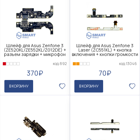
Шлейф для Asus Zenfone 3
Шлейф для Asus Zenfone 3
(ZE520KL/ZE552KL/Z012DE) +
Laser (ZC551KL) + кнопка
разъем зарядки + микрофон
включения + кнопки громкости
код:892
код:13046
370₽
70₽
В КОРЗИНУ
В КОРЗИНУ