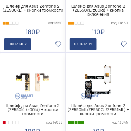
Шлейф для Asus Zenfone 2
Шлейф для Asus Zenfone 2
(ZE500KL) + кнопки громкости
(ZE550KL/z00ld) + кнопка
включения
код:6550
код:10880
180₽
110₽
В КОРЗИНУ
В КОРЗИНУ
Шлейф для Asus Zenfone 2
Шлейф для Asus Zenfone 2
(ZE550KL/z00ld) + кнопки
(ZE550ML/ZE550CL/ZE551ML) +
громкости
кнопки громкости
код:14833
код:13045