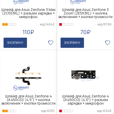
Шлейф для Asus Zenfone 3 Max
Шлейф для Asus Zenfone 3
(ZC553KL) + разъем зарядки +
Zoom (ZE553KL) + кнопка
микрофон
включения + кнопки громкости
код:14842
код:15799
110₽
70₽
В КОРЗИНУ
В КОРЗИНУ
Шлейф для Asus Zenfone 4
Шлейф для Asus Zenfone 4
(A450CG) (4,5") + кнопка
(A450CG) (4,5") + разъем
включения + кнопки громкости
зарядки + микрофон
код:10351
код:10348