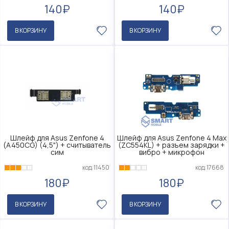
140₽
140₽
В КОРЗИНУ
В КОРЗИНУ
Шлейф для Asus Zenfone 4
Шлейф для Asus Zenfone 4 Max
(A450CG) (4,5") + считыватель
(ZC554KL) + разъем зарядки +
сим
вибро + микрофон
код:11450
код:17668
180₽
180₽
В КОРЗИНУ
В КОРЗИНУ