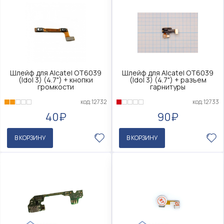
Шлейф для Alcatel OT6039
Шлейф для Alcatel OT6039
(Idol 3) (4.7") + кнопки
(Idol 3) (4.7") + разъем
громкости
гарнитуры
код:12732
код:12733
40₽
90₽
В КОРЗИНУ
В КОРЗИНУ