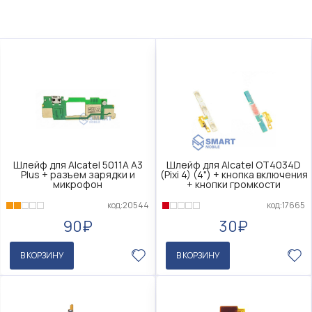
Шлейф для Alcatel 5011A A3
Шлейф для Alcatel OT4034D
Plus + разъем зарядки и
(Pixi 4) (4") + кнопка включения
микрофон
+ кнопки громкости
код:20544
код:17665
90₽
30₽
В КОРЗИНУ
В КОРЗИНУ