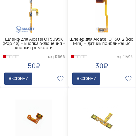
Шлейф для Alcatel OT5095K
Шлейф для Alcatel OT6012 (Idol
(Pop 4S) + кнопка включения +
Mini) + датчик приближения
кнопки громкости
код:17666
код:11494
50₽
30₽
В КОРЗИНУ
В КОРЗИНУ