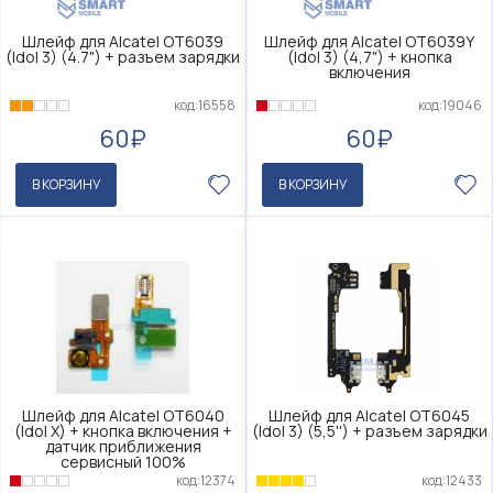
Шлейф для Alcatel OT6039
Шлейф для Alcatel OT6039Y
(Idol 3) (4.7") + разъем зарядки
(Idol 3) (4,7") + кнопка
включения
код:16558
код:19046
60₽
60₽
В КОРЗИНУ
В КОРЗИНУ
Шлейф для Alcatel OT6040
Шлейф для Alcatel OT6045
(Idol X) + кнопка включения +
(Idol 3) (5,5'') + разъем зарядки
датчик приближения
сервисный 100%
код:12433
код:12374