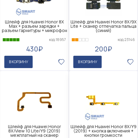
Шлейф для Huawei Honor 8X
Шлейф для Huawei Honor 8X/9X
Max + разъем зарядки +
Lite + сканер отпечатка пальца
разъем гарнитуры + микрофон
(синий)
код:18957
код:23146
430₽
200₽
В КОРЗИНУ
В КОРЗИНУ
Шлейф для Huawei Honor
Шлейф для Huawei Honor 8X/Y9
8X/View 10 Lite/Y9 (2019)
(2019) + кнопка включения +
межплатный на сканер
кнопки громкости