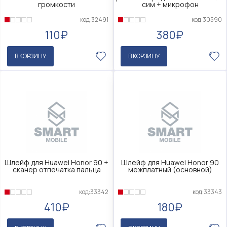
громкости
сим + микрофон
код:32491
код:30590
110₽
380₽
В КОРЗИНУ
В КОРЗИНУ
Шлейф для Huawei Honor 90 +
Шлейф для Huawei Honor 90
сканер отпечатка пальца
межплатный (основной)
код:33342
код:33343
410₽
180₽