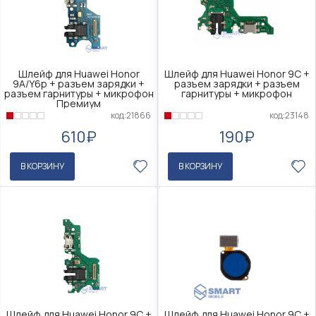
Шлейф для Huawei Honor
Шлейф для Huawei Honor 9C +
9A/Y6p + разъем зарядки +
разъем зарядки + разъем
разъем гарнитуры + микрофон
гарнитуры + микрофон
Премиум
код:23148
код:21866
190₽
610₽
В КОРЗИНУ
В КОРЗИНУ
Шлейф для Huawei Honor 9C +
Шлейф для Huawei Honor 9C +