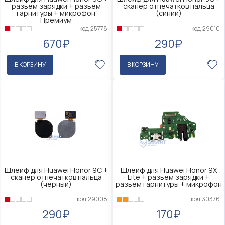
разъем зарядки + разъем
сканер отпечатков пальца
гарнитуры + микрофон
(синий)
Премиум
код:29010
код:25778
290₽
670₽
В КОРЗИНУ
В КОРЗИНУ
Шлейф для Huawei Honor 9C +
Шлейф для Huawei Honor 9X
сканер отпечатков пальца
Lite + разъем зарядки +
(черный)
разъем гарнитуры + микрофон
код:29008
код:30376
290₽
170₽