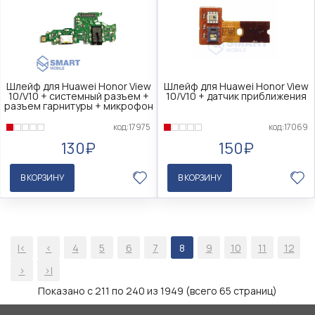
Шлейф для Huawei Honor View
Шлейф для Huawei Honor View
10/V10 + cистемный разъем +
10/V10 + датчик приближения
разъем гарнитуры + микрофон
код:17975
код:17069
130₽
150₽
В КОРЗИНУ
В КОРЗИНУ
|<
<
4
5
6
7
8
9
10
11
12
>
>|
Показано с 211 по 240 из 1949 (всего 65 страниц)