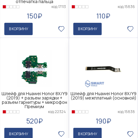
отпечатка пальца
код:15836
код:17113
110₽
150₽
В КОРЗИНУ
В КОРЗИНУ
Шлейф для Huawei Honor 8X/Y9
Шлейф для Huawei Honor 8X/Y9
(2019) + разъем зарядки +
(2019) межплатный (основной)
разъем гарнитуры + микрофон
Премиум
код:15838
код:22324
190₽
520₽
В КОРЗИНУ
В КОРЗИНУ