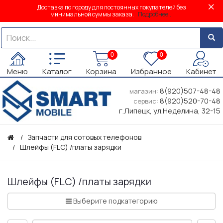
Доставка по городу для постоянных покупателей без
минимальной суммы заказа.
Подробнее...
0
0
Меню
Каталог
Корзина
Избранное
Кабинет
8(920)507-48-48
магазин:
8(920)520-70-48
сервис:
г.Липецк, ул.Неделина, 32-15
Запчасти для сотовых телефонов
Шлейфы (FLC) /платы зарядки
Шлейфы (FLC) /платы зарядки
Выберите подкатегорию