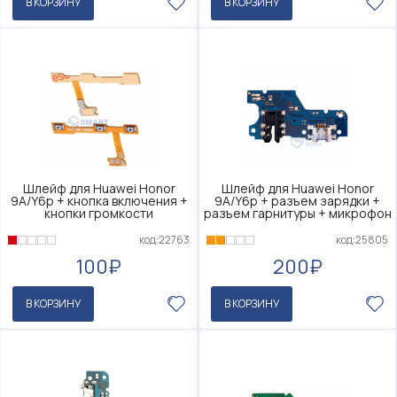
В КОРЗИНУ
В КОРЗИНУ
Шлейф для Huawei Honor
Шлейф для Huawei Honor
9A/Y6p + кнопка включения +
9A/Y6p + разъем зарядки +
кнопки громкости
разъем гарнитуры + микрофон
код:22763
код:25805
100₽
200₽
В КОРЗИНУ
В КОРЗИНУ