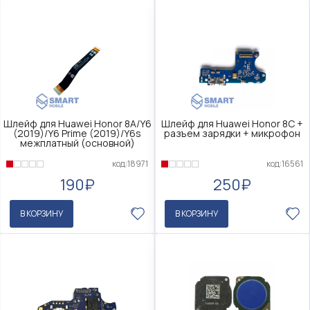
Шлейф для Huawei Honor 8A/Y6
Шлейф для Huawei Honor 8C +
(2019)/Y6 Prime (2019)/Y6s
разъем зарядки + микрофон
межплатный (основной)
код:18971
код:16561
190₽
250₽
В КОРЗИНУ
В КОРЗИНУ