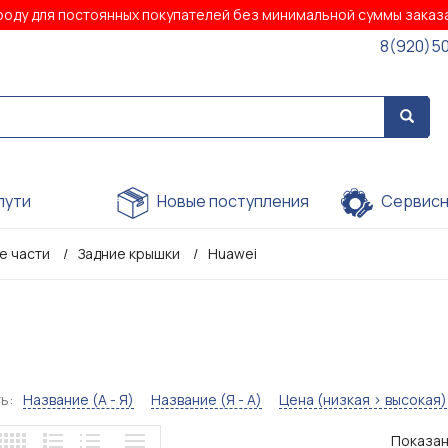
роду для постоянных покупателей без минимальной суммы зака
8(920)5
пути
Новые поступления
Сервисн
е части
Задние крышки
Huawei
ь:
Название (А - Я)
Название (Я - А)
Цена (низкая > высокая)
Показано