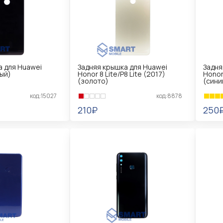
а для Huawei
Задняя крышка для Huawei
Задня
ый)
Honor 8 Lite/P8 Lite (2017)
Honor 
(золото)
(сини
код:15027
код:8878
210₽
250
В КОРЗИНУ
В 