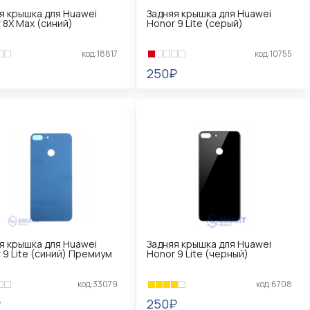
я крышка для Huawei
Задняя крышка для Huawei
 8X Max (синий)
Honor 9 Lite (серый)
код:18817
код:10755
250₽
КОРЗИНУ
В КОРЗИНУ
я крышка для Huawei
Задняя крышка для Huawei
 9 Lite (синий) Премиум
Honor 9 Lite (черный)
код:33079
код:6708
₽
250₽