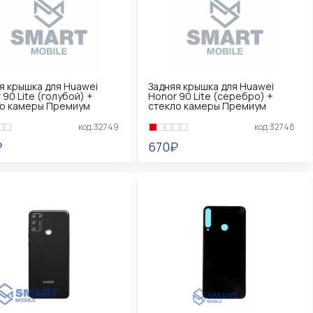
я крышка для Huawei
Задняя крышка для Huawei
 90 Lite (голубой) +
Honor 90 Lite (серебро) +
ло камеры Премиум
стекло камеры Премиум
код:32749
код:32748
₽
670₽
КОРЗИНУ
В КОРЗИНУ