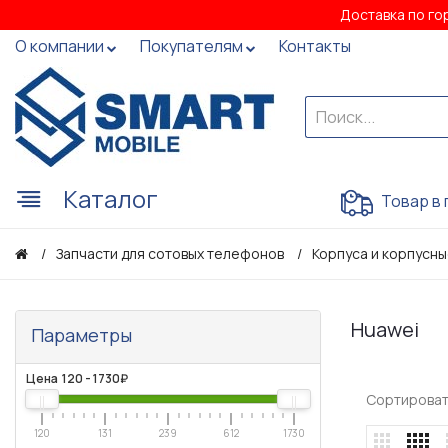
Доставка по го
О компании
Покупателям
Контакты
Каталог
Товар в 
Запчасти для сотовых телефонов
Корпуса и корпусны
Huawei
Параметры
Цена
120
-
1730
₽
Сортироват
120
131
239
612
1730