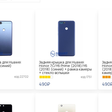
а для Huawei
Задняя крышка для Huawei
Задня
(синий)
Honor 7C/Y6 Prime (2018)/Y6
Honor
(2018) (синий) + рамка камеры
(2018
+ стекло вспышки
камер
код:22702
код:1751
490₽
490
В КОРЗИНУ
В 