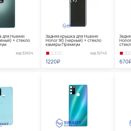
а для Huawei
Задняя крышка для Huawei
Задня
еный) + стекло
Honor 90 (черный) + стекло
Honor
иум
камеры Премиум
стек
код:32604
код:32745
1220₽
670
В КОРЗИНУ
В 