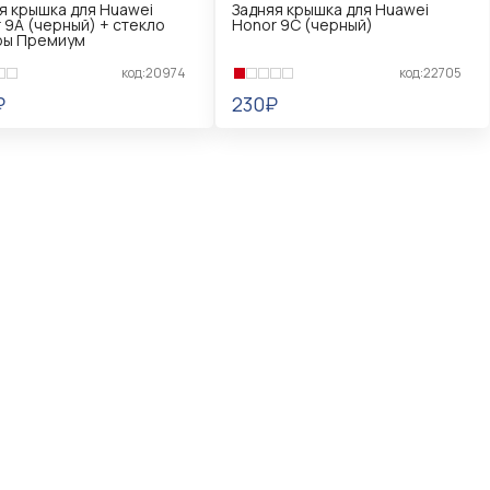
я крышка для Huawei
Задняя крышка для Huawei
 9A (черный) + стекло
Honor 9C (черный)
ры Премиум
код:20974
код:22705
₽
230₽
КОРЗИНУ
В КОРЗИНУ