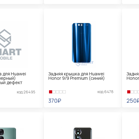
В КОРЗИНУ
В 
а для Huawei
Задняя крышка для Huawei
Задня
(черный)
Honor 9/9 Premium (синий)
Honor
ый дефект
код:6478
код:26495
370₽
250
В КОРЗИНУ
В 