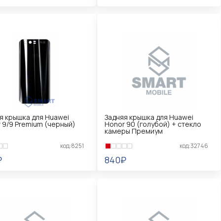
КОРЗИНУ
В КОРЗИНУ
я крышка для Huawei
Задняя крышка для Huawei
 9/9 Premium (черный)
Honor 90 (голубой) + стекло
камеры Премиум
код:8251
код:32746
₽
840₽
КОРЗИНУ
В КОРЗИНУ