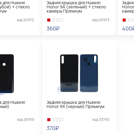
а для Huawei
Задняя крышка для Huawei
Задня
убой) + стекло
Honor 9A (зеленый) + стекло
Honor
иум
камеры Премиум
каме
код:20972
код:20973
360₽
400
В КОРЗИНУ
В 
а для Huawei
Задняя крышка для Huawei
рный)
Honor 9X (черный) Премиум
код:26199
код:33765
370₽