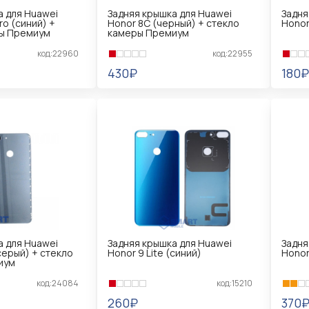
а для Huawei
Задняя крышка для Huawei
Задня
ro (синий) +
Honor 8C (черный) + стекло
Honor
ры Премиум
камеры Премиум
код:22960
код:22955
430₽
180₽
В КОРЗИНУ
В 
а для Huawei
Задняя крышка для Huawei
Задня
(серый) + стекло
Honor 9 Lite (синий)
Honor
иум
код:24084
код:15210
260₽
370