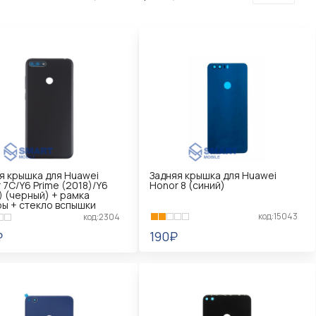
я крышка для Huawei
Задняя крышка для Huawei
 7C/Y6 Prime (2018)/Y6
Honor 8 (синий)
) (черный) + рамка
ы + стекло вспышки
код:15043
код:2304
190₽
₽
В КОРЗИНУ
КОРЗИНУ