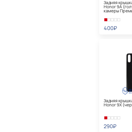
Задняя крышк
Honor 9A (гол
камеры Прем
400₽
В КОРЗИНУ
Задняя крышк
Honor 9X (че
290₽