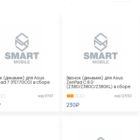
к (динамик) для Asus
Звонок (динамик) для Asus
ad 7 (FE170CG) в сборе
ZenPad C 8.0
(Z380/Z380C/Z380KL) в сборе
код:6193
код:12390
₽
230₽
КОРЗИНУ
В КОРЗИНУ