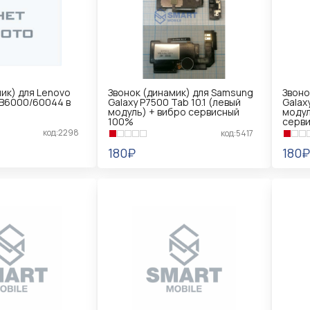
ик) для Lenovo
Звонок (динамик) для Samsung
Звоно
 B6000/60044 в
Galaxy P7500 Tab 10.1 (левый
Galax
модуль) + вибро сервисный
модул
100%
серв
код:2298
код:5417
180₽
180₽
В КОРЗИНУ
В 