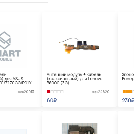
ель
Антенный модуль + кабель
Звоно
й) для ASUS
(коаксиальный) для Lenovo
Fonep
170/Z170CG/P01Y
B8000 (3G)
код:20913
код:24820
60₽
230
В КОРЗИНУ
В 