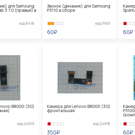
мик) для Samsung
Звонок (динамик) для Samsung
Камер
b 3 7.0 (правый) в
P3110 в сборе
Spark
код:8418
код:11901
60₽
60₽
В КОРЗИНУ
В 
enovo B8000 (3G)
Камера для Lenovo B8000 (3G)
Камер
вная)
фронтальная
P3100
(комп
код:24819
код:24818
350₽
60₽