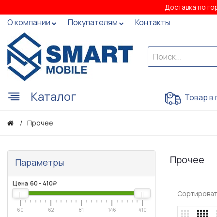
Доставка по го
О компании
Покупателям
Контакты
Каталог
Товар в 
Прочее
Прочее
Параметры
Цена
60
-
410
₽
Сортироват
60
62
81
146
410