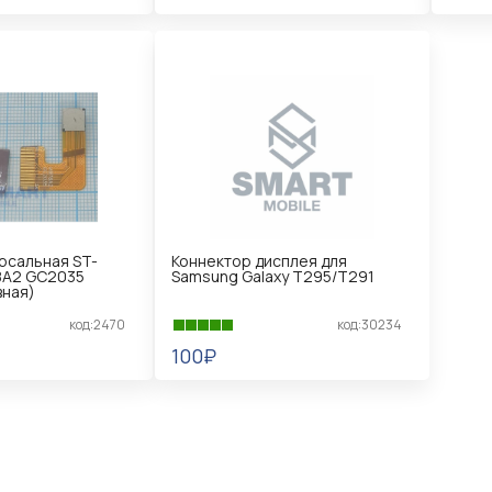
В КОРЗИНУ
В 
рсальная ST-
Коннектор дисплея для
8A2 GC2035
Samsung Galaxy T295/T291
вная)
код:2470
код:30234
100₽
В КОРЗИНУ