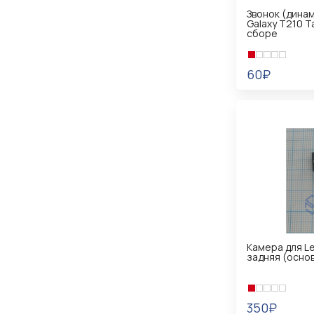
Звонок (дина
Galaxy T210 Ta
сборе
60₽
В КОРЗИНУ
Камера для L
задняя (осно
350₽