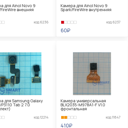
а для Ainol Novo 9
Камера для Ainol Novo 9
/FireWire внешняя
Spark/FireWire внутренняя
код:6236
код:6237
60₽
КОРЗИНУ
В КОРЗИНУ
а для Samsung Galaxy
Камера универсальная
/P3110 Tab 2 7.0
BLX2035-M978A1-F V1.0
лект)
фронтальная
код:12214
код:11847
410₽