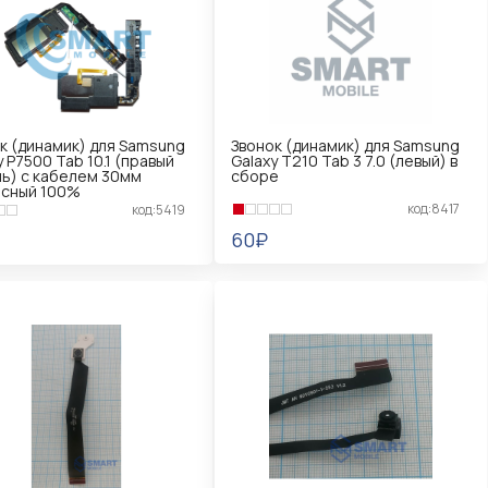
к (динамик) для Samsung
Звонок (динамик) для Samsung
y P7500 Tab 10.1 (правый
Galaxy T210 Tab 3 7.0 (левый) в
ь) с кабелем 30мм
сборе
исный 100%
код:8417
код:5419
60₽
В КОРЗИНУ
КОРЗИНУ