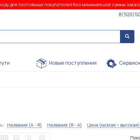
роду для постоянных покупателей без минимальной суммы зака
8(920)5
пути
Новые поступления
Сервисн
ь:
Название (А - Я)
Название (Я - А)
Цена (низкая > высокая)
Пока