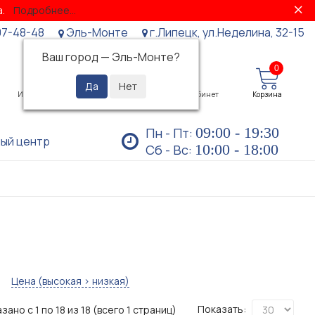
за.
Подробнее...
07-48-48
Эль-Монте
г.Липецк, ул.Неделина, 32-15
Ваш город —
Эль-Монте
?
0
0
Избранное
Просмотренные
Личный кабинет
Корзина
09:00 - 19:30
Пн - Пт:
ый центр
10:00 - 18:00
Сб - Вс:
Цена (высокая > низкая)
Показать:
зано с 1 по 18 из 18 (всего 1 страниц)