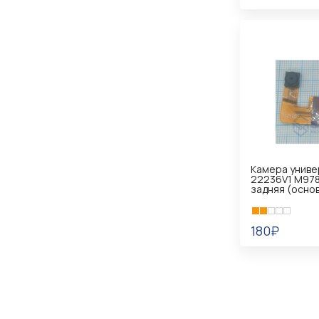
В КОРЗИНУ
Камера униве
22236V1 M97
задняя (осно
180₽
В КОРЗИНУ