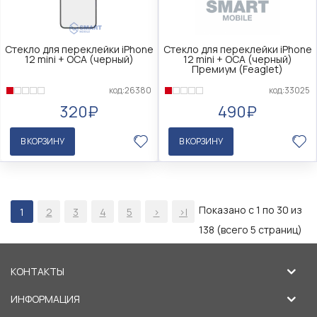
Стекло для переклейки iPhone
Стекло для переклейки iPhone
12 mini + OCA (черный)
12 mini + OCA (черный)
Премиум (Feaglet)
код:26380
код:33025
320₽
490₽
В КОРЗИНУ
В КОРЗИНУ
Показано с 1 по 30 из
1
2
3
4
5
>
>|
138 (всего 5 страниц)
КОНТАКТЫ
ИНФОРМАЦИЯ