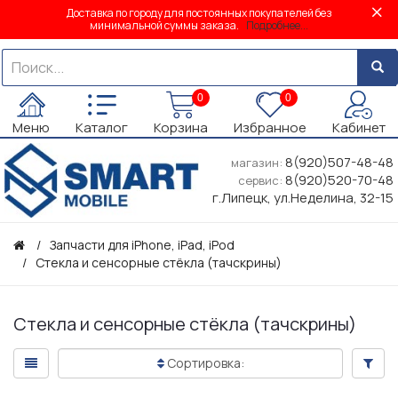
Доставка по городу для постоянных покупателей без
минимальной суммы заказа.
Подробнее...
0
0
Меню
Каталог
Корзина
Избранное
Кабинет
8(920)507-48-48
магазин:
8(920)520-70-48
сервис:
г.Липецк, ул.Неделина, 32-15
Запчасти для iPhone, iPad, iPod
Стекла и сенсорные стёкла (тачскрины)
Стекла и сенсорные стёкла (тачскрины)
Сортировка: