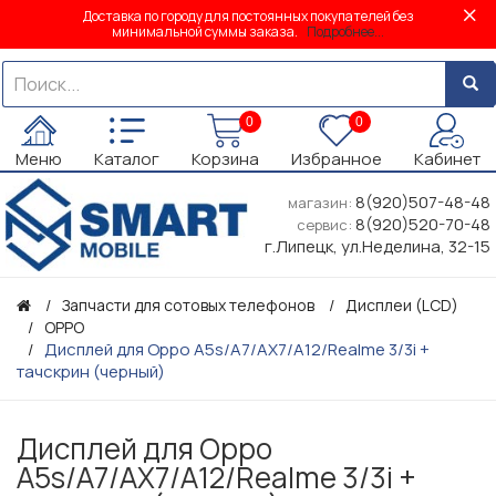
Доставка по городу для постоянных покупателей без
минимальной суммы заказа.
Подробнее...
0
0
Меню
Каталог
Корзина
Избранное
Кабинет
8(920)507-48-48
магазин:
8(920)520-70-48
сервис:
г.Липецк, ул.Неделина, 32-15
Запчасти для сотовых телефонов
Дисплеи (LCD)
OPPO
Дисплей для Oppo A5s/A7/AX7/A12/Realme 3/3i +
тачскрин (черный)
Дисплей для Oppo
A5s/A7/AX7/A12/Realme 3/3i +