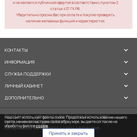
и не является публичной офертой в соответствии с пунктом 2
статьи 437 ГК РФ.
Убедительно просим Вас при оплате и покупке проверять
наличие желаемых функций и характеристик.
КОНТАКТЫ
ИНФОРМАЦИЯ
СЛУЖБА ПОДДЕРЖКИ
ЛИЧНЫЙ КАБИНЕТ
ДОПОЛНИТЕЛЬНО
Smart Mobile - запчасти и аксессуары для сотовых
Наш сайт использует файлы cookie. Продолжая использование нашего
телефонов в Липецке © 2026
сайта, не меняя настроек cookie в браузере, вы даете согласие на
обработку файлов
cookie
.
Копирование материалов с сайта запрещено
Принять и закрыть