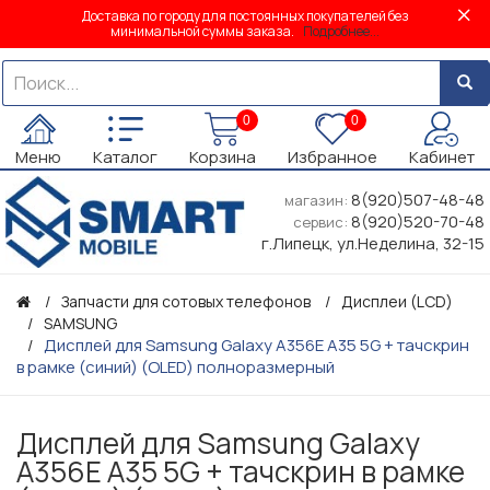
Доставка по городу для постоянных покупателей без
минимальной суммы заказа.
Подробнее...
0
0
Меню
Каталог
Корзина
Избранное
Кабинет
8(920)507-48-48
магазин:
8(920)520-70-48
сервис:
г.Липецк, ул.Неделина, 32-15
Запчасти для сотовых телефонов
Дисплеи (LCD)
SAMSUNG
Дисплей для Samsung Galaxy A356E A35 5G + тачскрин
в рамке (синий) (OLED) полноразмерный
Дисплей для Samsung Galaxy
A356E A35 5G + тачскрин в рамке