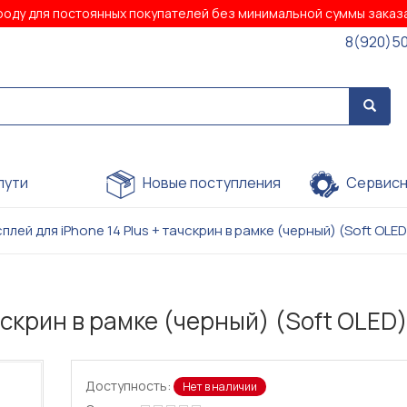
роду для постоянных покупателей без минимальной суммы зака
8(920)5
пути
Новые поступления
Сервисн
плей для iPhone 14 Plus + тачскрин в рамке (черный) (Soft OLED
чскрин в рамке (черный) (Soft OLED
Доступность:
Нет в наличии