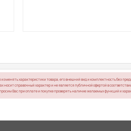
о изменять характеристики товара, его внешний вид и комплектность без пре
х носит справочный характер и не является публичной офертой в соответствии 
просим Вас при оплате и покупке проверять наличие желаемых функций и хара