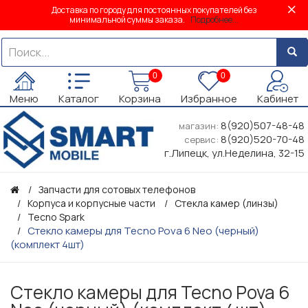
Доставка по городу для постоянных покупателей без
минимальной суммы заказа.
Подробнее...
0
0
Меню
Каталог
Корзина
Избранное
Кабинет
8(920)507-48-48
магазин:
8(920)520-70-48
сервис:
г.Липецк, ул.Неделина, 32-15
Запчасти для сотовых телефонов
Корпуса и корпусные части
Стекла камер (линзы)
Tecno Spark
Стекло камеры для Tecno Pova 6 Neo (черный)
(комплект 4шт)
Стекло камеры для Tecno Pova 6