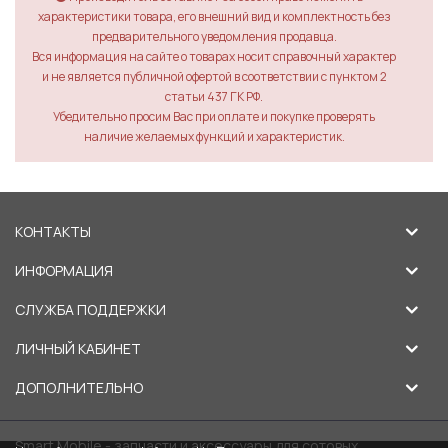
характеристики товара, его внешний вид и комплектность без
предварительного уведомления продавца.
Вся информация на сайте о товарах носит справочный характер
и не является публичной офертой в соответствии с пунктом 2
статьи 437 ГК РФ.
Убедительно просим Вас при оплате и покупке проверять
наличие желаемых функций и характеристик.
КОНТАКТЫ
ИНФОРМАЦИЯ
СЛУЖБА ПОДДЕРЖКИ
ЛИЧНЫЙ КАБИНЕТ
ДОПОЛНИТЕЛЬНО
Smart Mobile - запчасти и аксессуары для сотовых