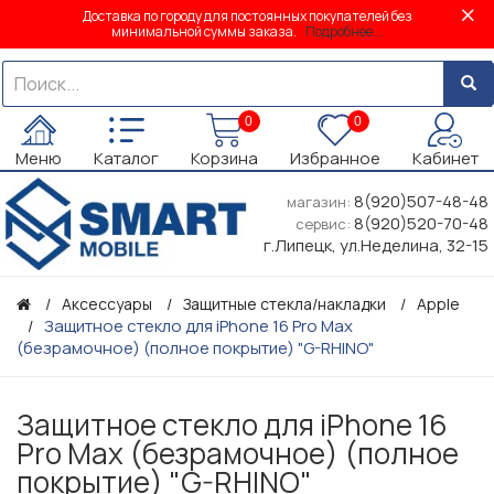
Доставка по городу для постоянных покупателей без
минимальной суммы заказа.
Подробнее...
0
0
Меню
Каталог
Корзина
Избранное
Кабинет
8(920)507-48-48
магазин:
8(920)520-70-48
сервис:
г.Липецк, ул.Неделина, 32-15
Аксессуары
Защитные стекла/накладки
Apple
Защитное стекло для iPhone 16 Pro Max
(безрамочное) (полное покрытие) "G-RHINO"
Защитное стекло для iPhone 16
Pro Max (безрамочное) (полное
покрытие) "G-RHINO"