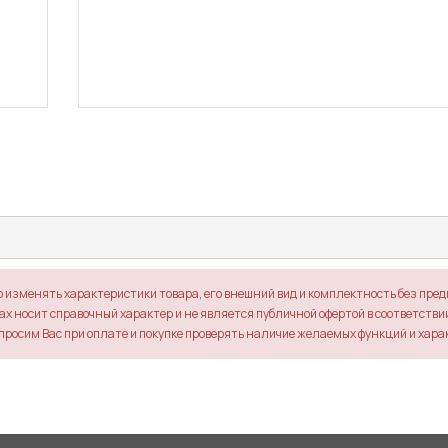
о изменять характеристики товара, его внешний вид и комплектность без пре
х носит справочный характер и не является публичной офертой в соответствии 
просим Вас при оплате и покупке проверять наличие желаемых функций и хара