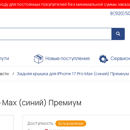
роду для постоянных покупателей без минимальной суммы зака
8(920)5
пути
Новые поступления
Сервисн
Задняя крышка для iPhone 17 Pro Max (синий) Премиум
части
o Max (синий) Премиум
Доступность:
Есть в наличии