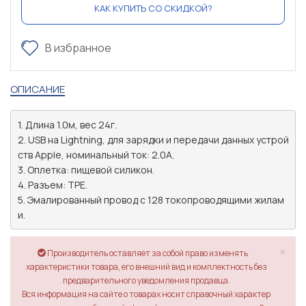
КАК КУПИТЬ СО СКИДКОЙ?
В избранное
ОПИСАНИЕ
1. Длина 1.0м, вес 24г.

2. USB на Lightning, для зарядки и передачи данных устрой
ств Apple, номинальный ток: 2.0A.

3. Оплетка: пищевой силикон.

4. Разъем: TPE.

5. Эмалированный провод с 128 токопроводящими жилам
и.
×
Производитель оставляет за собой право изменять
характеристики товара, его внешний вид и комплектность без
предварительного уведомления продавца.
Вся информация на сайте о товарах носит справочный характер