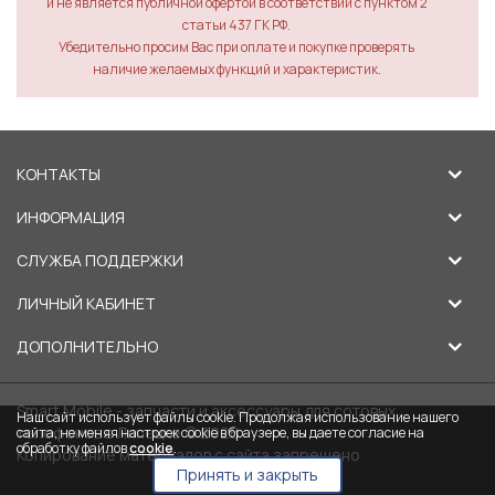
и не является публичной офертой в соответствии с пунктом 2
статьи 437 ГК РФ.
Убедительно просим Вас при оплате и покупке проверять
наличие желаемых функций и характеристик.
КОНТАКТЫ
ИНФОРМАЦИЯ
СЛУЖБА ПОДДЕРЖКИ
ЛИЧНЫЙ КАБИНЕТ
ДОПОЛНИТЕЛЬНО
Smart Mobile - запчасти и аксессуары для сотовых
Наш сайт использует файлы cookie. Продолжая использование нашего
телефонов в Липецке © 2026
сайта, не меняя настроек cookie в браузере, вы даете согласие на
обработку файлов
cookie
.
Копирование материалов с сайта запрещено
Принять и закрыть