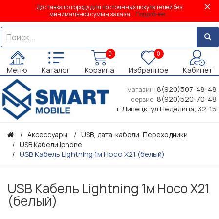
Доставка по городу для постоянных покупателей без
минимальной суммы заказа.
Подробнее...
0
0
Меню
Каталог
Корзина
Избранное
Кабинет
8(920)507-48-48
магазин:
8(920)520-70-48
сервис:
г.Липецк, ул.Неделина, 32-15
Аксессуары
USB, дата-кабели, Переходники
USB Кабели Iphone
USB Кабель Lightning 1м Hoco X21 (белый)
USB Кабель Lightning 1м Hoco X21
(белый)