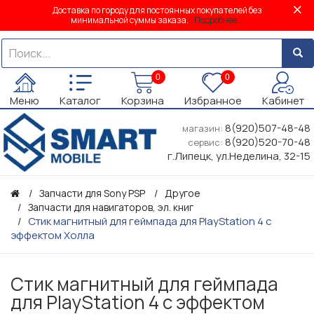
Доставка по городу для постоянных покупателей без
минимальной суммы заказа.
Подробнее...
0
0
Меню
Каталог
Корзина
Избранное
Кабинет
8(920)507-48-48
магазин:
8(920)520-70-48
сервис:
г.Липецк, ул.Неделина, 32-15
Запчасти для Sony PSP
Другое
Запчасти для навигаторов, эл. книг
Стик магнитный для геймпада для PlayStation 4 с
эффектом Холла
Стик магнитный для геймпада
для PlayStation 4 с эффектом