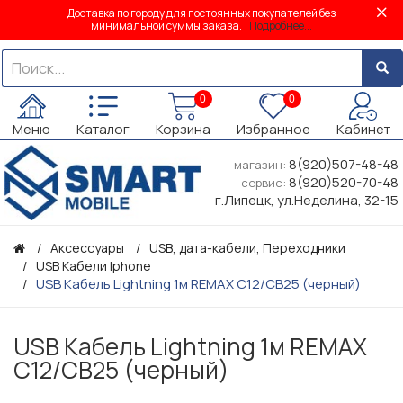
Доставка по городу для постоянных покупателей без
минимальной суммы заказа.
Подробнее...
0
0
Меню
Каталог
Корзина
Избранное
Кабинет
8(920)507-48-48
магазин:
8(920)520-70-48
сервис:
г.Липецк, ул.Неделина, 32-15
Аксессуары
USB, дата-кабели, Переходники
USB Кабели Iphone
USB Кабель Lightning 1м REMAX C12/CB25 (черный)
USB Кабель Lightning 1м REMAX
C12/CB25 (черный)