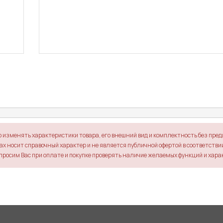
о изменять характеристики товара, его внешний вид и комплектность без пре
х носит справочный характер и не является публичной офертой в соответствии 
просим Вас при оплате и покупке проверять наличие желаемых функций и хара