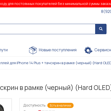
роду для постоянных покупателей без минимальной суммы зака
8(92
пути
Новые поступления
Сервисн
плей для iPhone 14 Plus + тачскрин в рамке (черный) (Hard OLE
ачскрин в рамке (черный) (Hard OLED
Доступность:
Есть в наличии