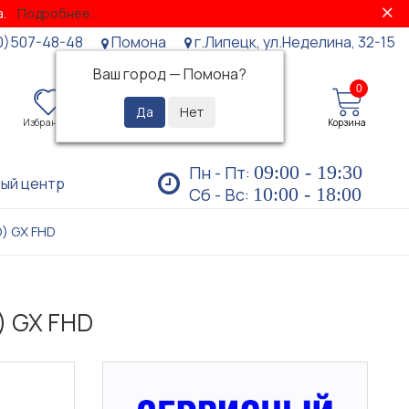
за.
Подробнее...
0)507-48-48
Помона
г.Липецк, ул.Неделина, 32-15
Ваш город —
Помона
?
0
0
Избранное
Просмотренные
Личный кабинет
Корзина
09:00 - 19:30
Пн - Пт:
ый центр
10:00 - 18:00
Сб - Вс:
D) GX FHD
) GX FHD