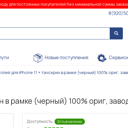
роду для постоянных покупателей без минимальной суммы зака
8(920)5
пути
Новые поступления
Сервисн
плей для iPhone 11 + тачскрин в рамке (черный) 100% ориг, за
н в рамке (черный) 100% ориг, заво
Доступность:
Есть в наличии