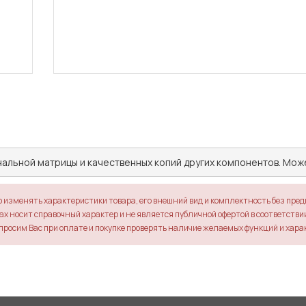
нальной матрицы и качественных копий других компонентов. Мо
о изменять характеристики товара, его внешний вид и комплектность без пре
х носит справочный характер и не является публичной офертой в соответствии 
просим Вас при оплате и покупке проверять наличие желаемых функций и хара