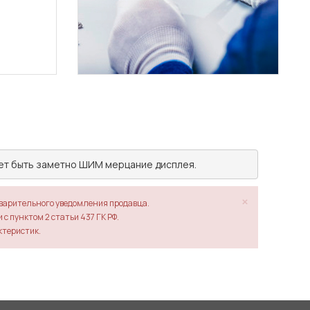
жет быть заметно ШИМ мерцание дисплея.
×
дварительного уведомления продавца.
с пунктом 2 статьи 437 ГК РФ.
ктеристик.