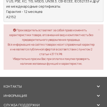
V US, PSE, KC, TIS, MSDS, UN38.3, CB-IECEE, IEC62133 и друг
ие международные сертификаты.

Гарантия - 12 месяцев

A2152
×
Производитель оставляет за собой право изменять
характеристики товара, его внешний вид и комплектность без
предварительного уведомления продавца.
Вся информация на сайте о товарах носит справочный характер
и не является публичной офертой в соответствии с пунктом 2
статьи 437 ГК РФ.
Убедительно просим Вас при оплате и покупке проверять
наличие желаемых функций и характеристик.
КОНТАКТЫ
ИНФОРМАЦИЯ
СЛУЖБА ПОДДЕРЖКИ