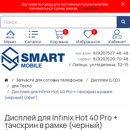
Доставка по городу для постоянных покупателей без
минимальной суммы заказа.
Подробнее...
0
0
Меню
Каталог
Корзина
Избранное
Кабинет
8(920)507-48-48
магазин:
8(920)520-70-48
сервис:
г.Липецк, ул.Неделина, 32-15
Запчасти для сотовых телефонов
Дисплеи (LCD)
для Tecno
Дисплей для Infinix Hot 40 Pro + тачскрин в рамке
(черный) (ориг)
Дисплей для Infinix Hot 40 Pro +
тачскрин в рамке (черный)