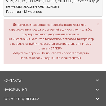
V US, PSE, KC, TIS, MSDS, UN38.3, CB-IECEE, IEC62133 и друг
ие международные сертификаты.

Гарантия - 12 месяцев
×
Производитель оставляет за собой право изменять
характеристики товара, его внешний вид и комплектность без
предварительного уведомления продавца.
Вся информация на сайте о товарах носит справочный характер
и не является публичной офертой в соответствии с пунктом 2
статьи 437 ГК РФ.
Убедительно просим Вас при оплате и покупке проверять
наличие желаемых функций и характеристик.
КОНТАКТЫ
ИНФОРМАЦИЯ
СЛУЖБА ПОДДЕРЖКИ