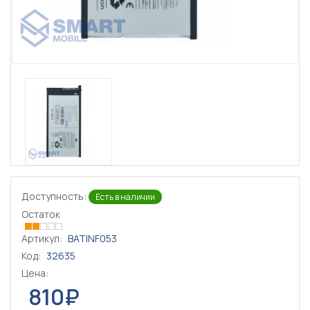
Доступность:
Есть в наличии
Остаток
Артикул:
BATINF053
Код:
32635
Цена:
810₽