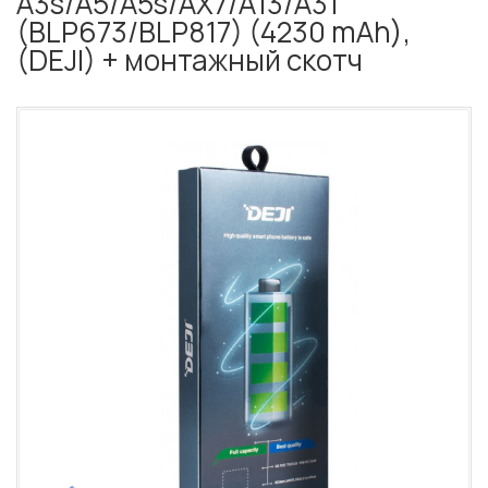
A3s/A5/A5s/AX7/A13/A31
(BLP673/BLP817) (4230 mAh),
(DEJI) + монтажный скотч