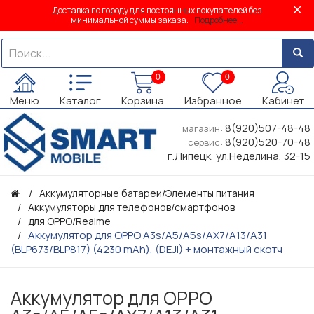
Доставка по городу для постоянных покупателей без
минимальной суммы заказа.
Подробнее...
0
0
Меню
Каталог
Корзина
Избранное
Кабинет
8(920)507-48-48
магазин:
8(920)520-70-48
сервис:
г.Липецк, ул.Неделина, 32-15
Аккумуляторные батареи/Элементы питания
Аккумуляторы для телефонов/смартфонов
для OPPO/Realme
Аккумулятор для OPPO A3s/A5/A5s/AX7/A13/A31
(BLP673/BLP817) (4230 mAh), (DEJI) + монтажный скотч
Аккумулятор для OPPO