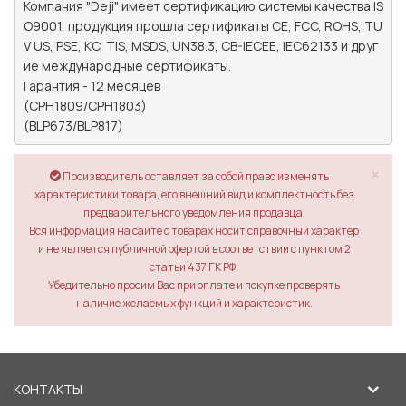
Компания "Deji" имеет сертификацию системы качества IS
O9001, продукция прошла сертификаты CE, FCC, ROHS, TU
V US, PSE, KC, TIS, MSDS, UN38.3, CB-IECEE, IEC62133 и друг
ие международные сертификаты.

Гарантия - 12 месяцев

(CPH1809/CPH1803)

(BLP673/BLP817)
×
Производитель оставляет за собой право изменять
характеристики товара, его внешний вид и комплектность без
предварительного уведомления продавца.
Вся информация на сайте о товарах носит справочный характер
и не является публичной офертой в соответствии с пунктом 2
статьи 437 ГК РФ.
Убедительно просим Вас при оплате и покупке проверять
наличие желаемых функций и характеристик.
КОНТАКТЫ