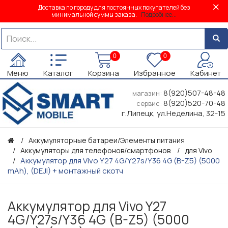
Доставка по городу для постоянных покупателей без
минимальной суммы заказа.
Подробнее...
0
0
Меню
Каталог
Корзина
Избранное
Кабинет
8(920)507-48-48
магазин:
8(920)520-70-48
сервис:
г.Липецк, ул.Неделина, 32-15
Аккумуляторные батареи/Элементы питания
Аккумуляторы для телефонов/смартфонов
для Vivo
Аккумулятор для Vivo Y27 4G/Y27s/Y36 4G (B-Z5) (5000
mAh), (DEJI) + монтажный скотч
Аккумулятор для Vivo Y27
4G/Y27s/Y36 4G (B-Z5) (5000