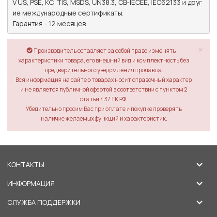
V US, PSE, KC, TIS, MSDS, UN38.3, CB-IECEE, IEC62133 и друг
ие международные сертификаты.

Гарантия - 12 месяцев
×
Производитель оставляет за собой право изменять
характеристики товара, его внешний вид и комплектность без
предварительного уведомления продавца.
Вся информация на сайте о товарах носит справочный характер
и не является публичной офертой в соответствии с пунктом 2
статьи 437 ГК РФ.
Убедительно просим Вас при оплате и покупке проверять
наличие желаемых функций и характеристик.
КОНТАКТЫ
ИНФОРМАЦИЯ
СЛУЖБА ПОДДЕРЖКИ