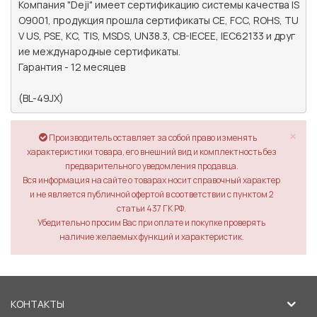
Компания "Deji" имеет сертификацию системы качества IS
O9001, продукция прошла сертификаты CE, FCC, ROHS, TU
V US, PSE, KC, TIS, MSDS, UN38.3, CB-IECEE, IEC62133 и друг
ие международные сертификаты.

Гарантия - 12 месяцев

(BL-49JX) 
×
Производитель оставляет за собой право изменять
характеристики товара, его внешний вид и комплектность без
предварительного уведомления продавца.
Вся информация на сайте о товарах носит справочный характер
и не является публичной офертой в соответствии с пунктом 2
статьи 437 ГК РФ.
Убедительно просим Вас при оплате и покупке проверять
наличие желаемых функций и характеристик.
КОНТАКТЫ