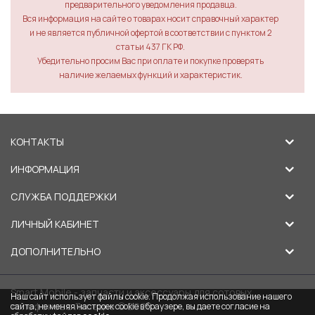
предварительного уведомления продавца.
Вся информация на сайте о товарах носит справочный характер
и не является публичной офертой в соответствии с пунктом 2
статьи 437 ГК РФ.
Убедительно просим Вас при оплате и покупке проверять
наличие желаемых функций и характеристик.
КОНТАКТЫ
ИНФОРМАЦИЯ
СЛУЖБА ПОДДЕРЖКИ
ЛИЧНЫЙ КАБИНЕТ
ДОПОЛНИТЕЛЬНО
Smart Mobile - запчасти и аксессуары для сотовых
Наш сайт использует файлы cookie. Продолжая использование нашего
телефонов в Липецке © 2026
сайта, не меняя настроек cookie в браузере, вы даете согласие на