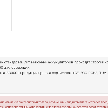
ым стандартам литий-ионный аккумуляторов, проходят строгий к
0 циклов зарядки.

а ISO9001, продукция прошла сертификаты CE, FCC, ROHS, TUV US, 
о изменять характеристики товара, его внешний вид и комплектность без пре
х носит справочный характер и не является публичной офертой в соответствии 