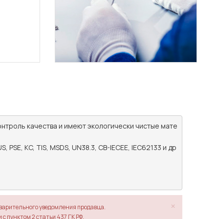
онтроль качества и имеют экологически чистые мате
PSE, KC, TIS, MSDS, UN38.3, CB-IECEE, IEC62133 и др
×
дварительного уведомления продавца.
с пунктом 2 статьи 437 ГК РФ.