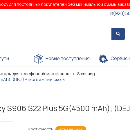
роду для постоянных покупателей без минимальной суммы зака
8(920)5
пути
Новые поступления
Сервисн
яторы для телефонов/смартфонов
Samsung
mAh), (DEJI) + монтажный скотч
 S906 S22 Plus 5G(4500 mAh), (DEJ
Доступность:
Есть в наличии