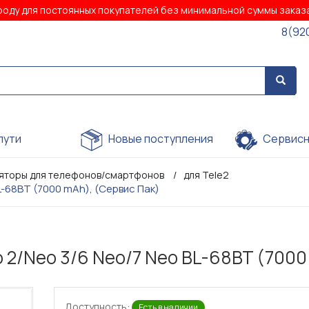
роду для постоянных покупателей без минимальной суммы зака
8(92
пути
Новые поступления
Сервисн
яторы для телефонов/смартфонов
для Tele2
L-68BT (7000 mAh), (Сервис Пак)
 2/Neo 3/6 Neo/7 Neo BL-68BT (7000
Доступность:
Есть в наличии