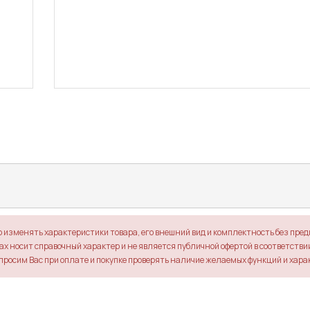
о изменять характеристики товара, его внешний вид и комплектность без пре
х носит справочный характер и не является публичной офертой в соответствии 
просим Вас при оплате и покупке проверять наличие желаемых функций и хара