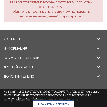
и не является публичной офертой в соответствии с пунктом 2
статьи 437 ГК РФ.
Убедительно просим Вас при оплате и покупке проверять
наличие желаемых функций и характеристик.
КОНТАКТЫ
ИНФОРМАЦИЯ
СЛУЖБА ПОДДЕРЖКИ
ЛИЧНЫЙ КАБИНЕТ
ДОПОЛНИТЕЛЬНО
Smart Mobile - запчасти и аксессуары для сотовых
Наш сайт использует файлы cookie. Продолжая использование нашего
телефонов в Липецке © 2026
сайта, не меняя настроек cookie в браузере, вы даете согласие на
обработку файлов
cookie
.
Копирование материалов с сайта запрещено
Принять и закрыть