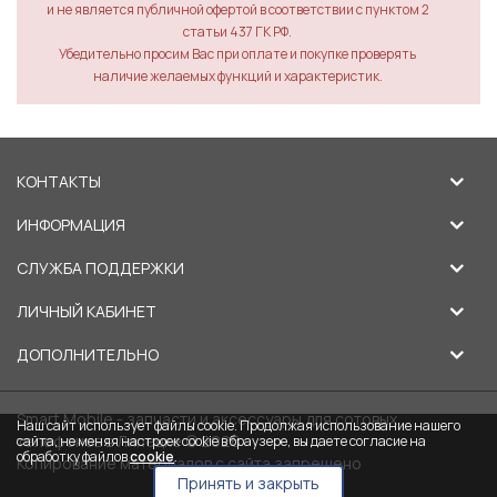
и не является публичной офертой в соответствии с пунктом 2
статьи 437 ГК РФ.
Убедительно просим Вас при оплате и покупке проверять
наличие желаемых функций и характеристик.
КОНТАКТЫ
ИНФОРМАЦИЯ
СЛУЖБА ПОДДЕРЖКИ
ЛИЧНЫЙ КАБИНЕТ
ДОПОЛНИТЕЛЬНО
Smart Mobile - запчасти и аксессуары для сотовых
Наш сайт использует файлы cookie. Продолжая использование нашего
телефонов в Липецке © 2026
сайта, не меняя настроек cookie в браузере, вы даете согласие на
обработку файлов
cookie
.
Копирование материалов с сайта запрещено
Принять и закрыть