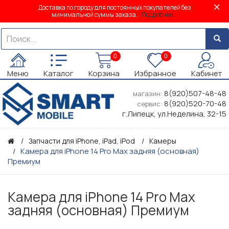
Доставка по городу для постоянных покупателей без
минимальной суммы заказа.
Подробнее...
0
0
Меню
Каталог
Корзина
Избранное
Кабинет
8(920)507-48-48
магазин:
8(920)520-70-48
сервис:
г.Липецк, ул.Неделина, 32-15
Запчасти для iPhone, iPad, iPod
Камеры
Камера для iPhone 14 Pro Max задняя (основная)
Премиум
Камера для iPhone 14 Pro Max
задняя (основная) Премиум