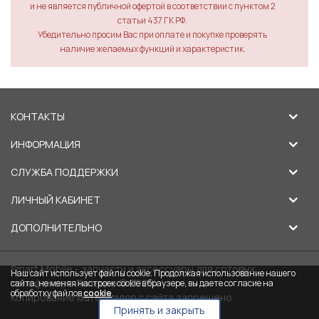
и не является публичной офертой в соответствии с пунктом 2
статьи 437 ГК РФ.
Убедительно просим Вас при оплате и покупке проверять
наличие желаемых функций и характеристик.
КОНТАКТЫ
ИНФОРМАЦИЯ
СЛУЖБА ПОДДЕРЖКИ
ЛИЧНЫЙ КАБИНЕТ
ДОПОЛНИТЕЛЬНО
Smart Mobile - запчасти и аксессуары для сотовых
Наш сайт использует файлы cookie. Продолжая использование нашего
телефонов в Липецке © 2026
сайта, не меняя настроек cookie в браузере, вы даете согласие на
обработку файлов
cookie
.
Копирование материалов с сайта запрещено
Принять и закрыть