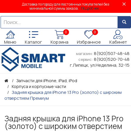
Доставка по городу для постоянных покупателей без
минимальной суммы заказа.
Подробнее...
0
0
Меню
Каталог
Корзина
Избранное
Кабинет
8(920)507-48-48
магазин:
8(920)520-70-48
сервис:
г.Липецк, ул.Неделина, 32-15
Запчасти для iPhone, iPad, iPod
Корпуса и корпусные части
Задняя крышка для iPhone 13 Pro (золото) с широким
отверстием Премиум
Задняя крышка для iPhone 13 Pro
(золото) с широким отверстием