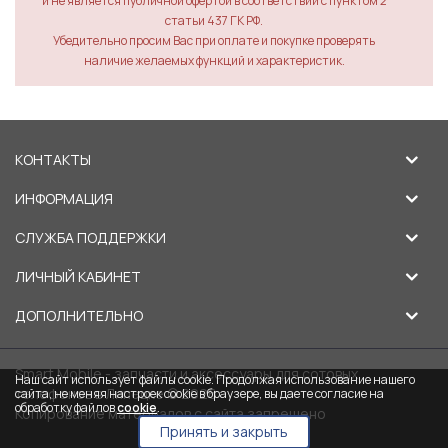
и не является публичной офертой в соответствии с пунктом 2
статьи 437 ГК РФ.
Убедительно просим Вас при оплате и покупке проверять
наличие желаемых функций и характеристик.
КОНТАКТЫ
ИНФОРМАЦИЯ
СЛУЖБА ПОДДЕРЖКИ
ЛИЧНЫЙ КАБИНЕТ
ДОПОЛНИТЕЛЬНО
Smart Mobile - запчасти и аксессуары для сотовых
Наш сайт использует файлы cookie. Продолжая использование нашего
телефонов в Липецке © 2026
сайта, не меняя настроек cookie в браузере, вы даете согласие на
обработку файлов
cookie
.
Копирование материалов с сайта запрещено
Принять и закрыть