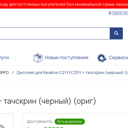
роду для постоянных покупателей без минимальной суммы зака
8(920)5
пути
Новые поступления
Сервисн
Дисплей для Realme C21Y/C25Y + тачскрин (черный) (
OPPO
+ тачскрин (черный) (ориг)
Доступность:
Есть в наличии